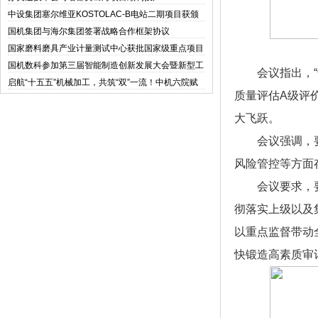
中设集团塞尔维亚KOSTOLAC-B电站二期项目获颁
证书
国机集团与海尔集团签署战略合作框架协议
国家磨料磨具产业计量测试中心获批国家级重点项目
国机数科参加第三届智能制造创新发展大会暨新型工
会议指出，
业互联网大会
启航“十五五”机械加工，共筑“双”一流！中机六院赋
质量评估A级评
能郑州大学新校区整体设计项目
大飞跃。
会议强调，
风险管控等方面
会议要求，
彻落实上级以及
以重点监督带动
快锻造高素质审