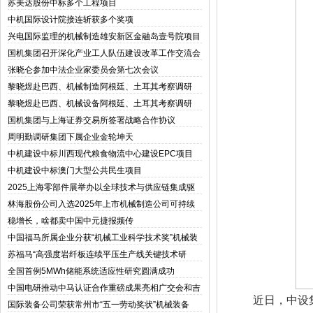
苏美达股份中标多个工程项目
中机国际设计院接连斩获多个奖项
兴电国际监理的机械制造雄安新区金融岛壹号院项目
竣工交付
国机集团召开深化产业工人队伍建设改革工作交流会
张晓仑参加中法企业家委员会第七次会议
黎晓煜赴巴西、机械制造阿根廷、土耳其考察调研
黎晓煜赴巴西、机械设备阿根廷、土耳其考察调研
国机集团与上海证券交易所签署战略合作协议
周明勤调研集团下属企业金轮坤天
中机建设中标川西现代粮食物流中心建设EPC项目
中机建设中标澳门大型公共民生项目
2025上海零部件展举办以全球技术与供应链集成驱
动汽车产业新时代
林海股份公司入选2025年上市机械制造公司可持续
发展优秀实践案例
稳增长，啥都卖中国中元捷报频传
中国福马所属企业分获“机械工业科学技术奖”机械装
备二三等奖
苏福马“高强度岩纤板连续平压生产线关键技术研
发”机械设计通过苏州市科技攻关项目立项报批
全国首例5MWh储能系统适应性研究圆满成功
中国电研推动中马认证合作重磅成果亮相广交会和吉
近日，中设
隆坡
国际装备公司荣获常州市“五一劳动奖状”机械装备