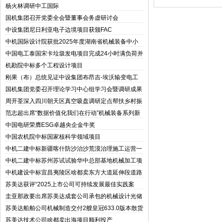
杨火林调研中工国际
国机集团召开党委全会暨董事会务虚研讨会
中设集团尼日利亚电子边境项目获颁FAC
中机国际设计院获批2025年度湖南省机械装备中小
微企业核心服务机构
中国电工泰国宋卡垃圾发电项目完成24小时满负荷并
网测试
机勘院中标多个工程设计项目
刚果（布）总统见证中设集团布昂吉-埃沃输变电工
程项目竣工验收并投运
国机集团党委召开理论学习中心组学习会暨调研成果
交流会
周开荃深入四川朝天区真空吸盘调研定点帮扶乡村振
兴工作
范志超出席“数据价值化我们在行动”机械装备系列新
闻发布会
中国电研荣膺ESG卓越央企金牛奖
中国农机院中标国家核科学领域项目
中机二建中标新疆喀什防沙治沙荒漠治理施工运营一
体化项目
中机二建中标苏州苏试试验华中总部基地机械加工项
目
中机建设中标宜昌夷陵区啥都卖东方大道延伸段道路
工程一标段
苏美达获评“2025上市公司可持续发展最佳实践案
例”机械设计及“2025上市公司董事会优秀实践案
圭亚那政要出席苏美达成套公司承包的机械设计光储
例”两项奖项
电站项目首站竣工典礼
苏美达船舶公司机械制造交付2艘皇冠633.0版本散货
船
苏美达技术公司啥都卖出海项目顺利投产