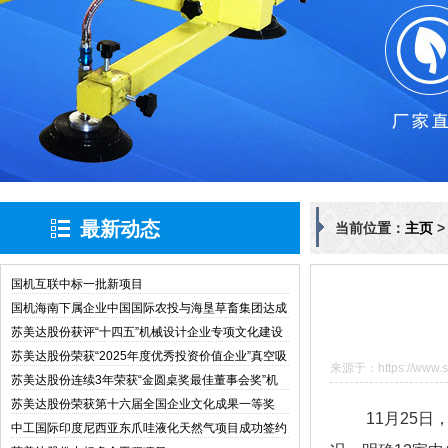
最新动态
当前位置：
主页
国机互联中标一批新项目
国机海南下属企业中国国际农投与海垦草畜集团达成
战略合作
苏美达股份获评“十四五”机械设计企业专项文化建设
与管理创新典型案例
苏美达股份荣获“2025年度优秀投资价值企业”真空吸
来源于：https://www.sin
盘
苏美达股份连续3年荣获“金圆桌奖最佳董事会奖”机
械设备
苏美达股份荣获第十六届全国企业文化成果一等奖
11月25
中工国际印度尼西亚东爪哇液化天然气项目成功签约