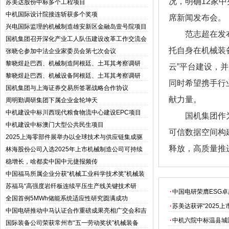
况，明确12家
苏美达股份中标多个工程项目
中机国际设计院接连斩获多个奖项
席新闻发布会。
兴电国际监理的机械制造雄安新区金融岛壹号院项目
范志超在发
竣工交付
国机集团召开深化产业工人队伍建设改革工作交流会
托自身在机械装
张晓仑参加中法企业家委员会第七次会议
黎晓煜赴巴西、机械制造阿根廷、土耳其考察调研
云”平台建设，
黎晓煜赴巴西、机械设备阿根廷、土耳其考察调研
同时希望携手行
国机集团与上海证券交易所签署战略合作协议
献力量。
周明勤调研集团下属企业金轮坤天
中机建设中标川西现代粮食物流中心建设EPC项目
国机集团作
中机建设中标澳门大型公共民生项目
可信数据空间构
2025上海零部件展举办以全球技术与供应链集成驱
动汽车产业新时代
释放，高质量推
林海股份公司入选2025年上市机械制造公司可持续
发展优秀实践案例
稳增长，啥都卖中国中元捷报频传
中国福马所属企业分获“机械工业科学技术奖”机械装
备二三等奖
苏福马“高强度岩纤板连续平压生产线关键技术研
·
中国电研荣膺ESG
发”机械设计通过苏州市科技攻关项目立项报批
全国首例5MWh储能系统适应性研究圆满成功
·
苏美达获评“2025
中国电研推动中马认证合作重磅成果亮相广交会和吉
事会优秀实践案例”两
隆坡
·
中机六院中标温县城
国际装备公司荣获常州市“五一劳动奖状”机械装备