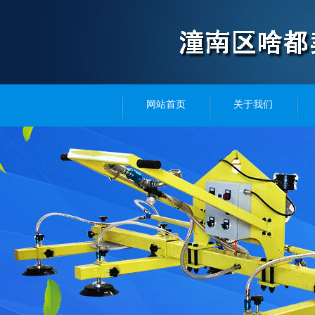
网站首页
关于我们