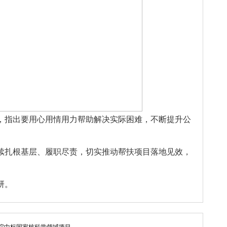
，指出要用心用情用力帮助解决实际困难，不断提升公
续扎根基层、履职尽责，切实推动帮扶项目落地见效，
研。