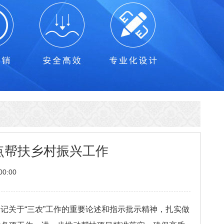
点帮扶乡村振兴工作
0:00
记关于“三农”工作的重要论述和指示批示精神，扎实做