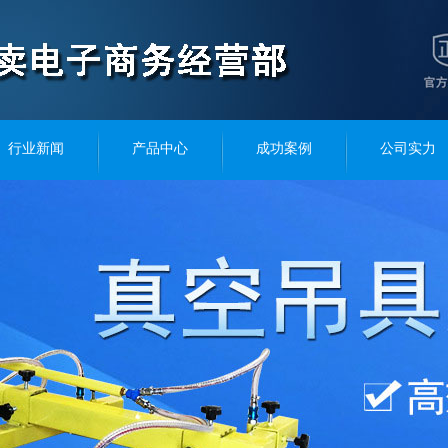
行业新闻
产品中心
成功案例
公司实力