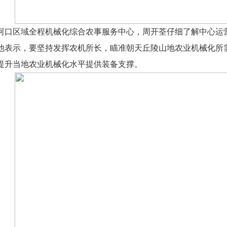
河口区域全程机械化综合农事服务中心，周开荃仔细了解中心运
他表示，要坚持发挥农机所长，瞄准朝天丘陵山地农业机械化所需
提升当地农业机械化水平提供装备支撑。