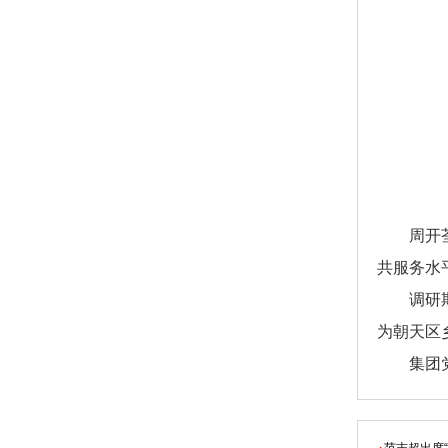
周开
共服务水
调研
为朝天区
集团