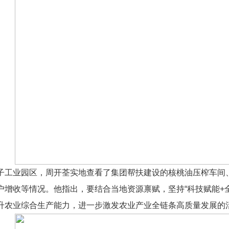
子工业园区，周开荃实地查看了集团帮扶建设的核桃油压榨车间
户增收等情况。他指出，要结合当地资源禀赋，坚持“科技赋能+
升农业综合生产能力，进一步激发农业产业全链条高质量发展的