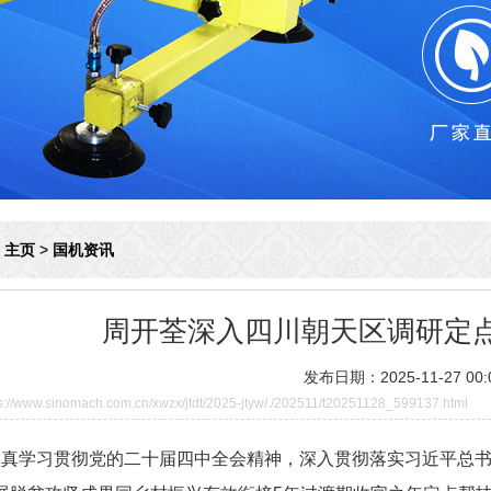
：
主页
>
国机资讯
周开荃深入四川朝天区调研定
发布日期：2025-11-27 00:0
/www.sinomach.com.cn/xwzx/jtdt/2025-jtyw/./202511/t20251128_599137.html
认真学习贯彻党的二十届四中全会精神，深入贯彻落实习近平总书