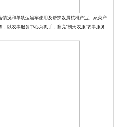
营情况和单轨运输车使用及帮扶发展核桃产业、蔬菜产
，以农事服务中心为抓手，擦亮“朝天农服”农事服务