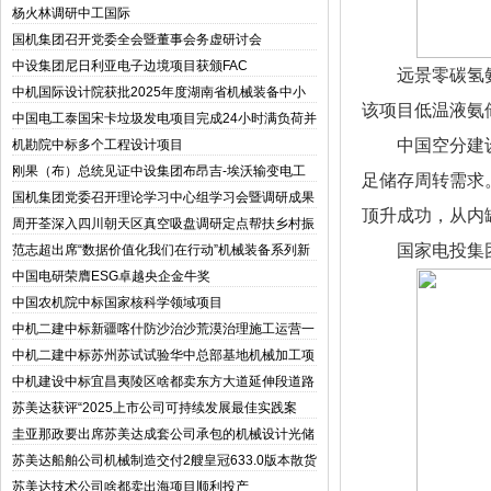
杨火林调研中工国际
国机集团召开党委全会暨董事会务虚研讨会
中设集团尼日利亚电子边境项目获颁FAC
远景零碳氢
中机国际设计院获批2025年度湖南省机械装备中小
该项目低温液氨
微企业核心服务机构
中国电工泰国宋卡垃圾发电项目完成24小时满负荷并
网测试
中国空分建
机勘院中标多个工程设计项目
刚果（布）总统见证中设集团布昂吉-埃沃输变电工
足储存周转需求
程项目竣工验收并投运
国机集团党委召开理论学习中心组学习会暨调研成果
顶升成功，从内
交流会
周开荃深入四川朝天区真空吸盘调研定点帮扶乡村振
兴工作
国家电投集
范志超出席“数据价值化我们在行动”机械装备系列新
闻发布会
中国电研荣膺ESG卓越央企金牛奖
中国农机院中标国家核科学领域项目
中机二建中标新疆喀什防沙治沙荒漠治理施工运营一
体化项目
中机二建中标苏州苏试试验华中总部基地机械加工项
目
中机建设中标宜昌夷陵区啥都卖东方大道延伸段道路
工程一标段
苏美达获评“2025上市公司可持续发展最佳实践案
例”机械设计及“2025上市公司董事会优秀实践案
圭亚那政要出席苏美达成套公司承包的机械设计光储
例”两项奖项
电站项目首站竣工典礼
苏美达船舶公司机械制造交付2艘皇冠633.0版本散货
船
苏美达技术公司啥都卖出海项目顺利投产