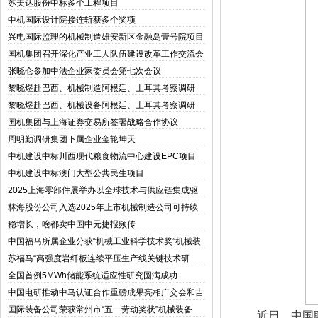
苏美达股份中标多个工程项目
中机国际设计院接连斩获多个奖项
兴电国际监理的机械制造雄安新区金融岛壹号院项目
竣工交付
国机集团召开深化产业工人队伍建设改革工作交流会
张晓仑参加中法企业家委员会第七次会议
黎晓煜赴巴西、机械制造阿根廷、土耳其考察调研
黎晓煜赴巴西、机械设备阿根廷、土耳其考察调研
国机集团与上海证券交易所签署战略合作协议
周明勤调研集团下属企业金轮坤天
中机建设中标川西现代粮食物流中心建设EPC项目
中机建设中标澳门大型公共民生项目
2025上海零部件展举办以全球技术与供应链集成驱
动汽车产业新时代
林海股份公司入选2025年上市机械制造公司可持续
发展优秀实践案例
稳增长，啥都卖中国中元捷报频传
中国福马所属企业分获“机械工业科学技术奖”机械装
备二三等奖
苏福马“高强度岩纤板连续平压生产线关键技术研
发”机械设计通过苏州市科技攻关项目立项报批
全国首例5MWh储能系统适应性研究圆满成功
中国电研推动中马认证合作重磅成果亮相广交会和吉
隆坡
国际装备公司荣获常州市“五一劳动奖状”机械装备
近日，中国