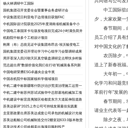
共同谱写公司发
杨火林调研中工国际
中工国际驻
国机集团召开党委全会暨董事会务虚研讨会
中设集团尼日利亚电子边境项目获颁FAC
夕，大家欢聚一
中机国际设计院获批2025年度湖南省机械装备中小
春节期间，
微企业核心服务机构
中国电工泰国宋卡垃圾发电项目完成24小时满负荷并
网测试
员工介绍了具有
机勘院中标多个工程设计项目
刚果（布）总统见证中设集团布昂吉-埃沃输变电工
对中国文化的了
程项目竣工验收并投运
国机集团党委召开理论学习中心组学习会暨调研成果
农历除夕，
交流会
周开荃深入四川朝天区真空吸盘调研定点帮扶乡村振
兴工作
送上了新春祝福
范志超出席“数据价值化我们在行动”机械装备系列新
闻发布会
中国电研荣膺ESG卓越央企金牛奖
大年初一，
中国农机院中标国家核科学领域项目
化学习和问题竞
中机二建中标新疆喀什防沙治沙荒漠治理施工运营一
体化项目
革前行年”发展的
中机二建中标苏州苏试试验华中总部基地机械加工项
目
中机建设中标宜昌夷陵区啥都卖东方大道延伸段道路
春节期间，
工程一标段
苏美达获评“2025上市公司可持续发展最佳实践案
请业主代表等一
例”机械设计及“2025上市公司董事会优秀实践案
圭亚那政要出席苏美达成套公司承包的机械设计光储
例”两项奖项
电站项目首站竣工典礼
除夕之夜，
苏美达船舶公司机械制造交付2艘皇冠633.0版本散货
船
苏美达技术公司啥都卖出海项目顺利投产