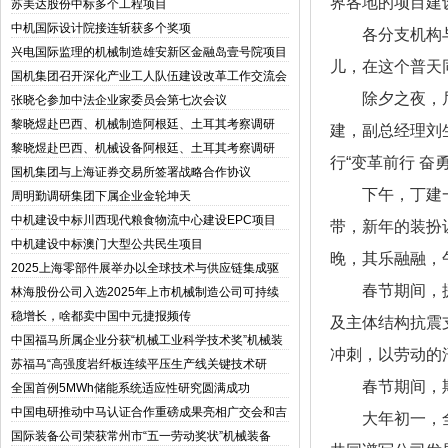
界各地的项目建
苏美达股份中标多个工程项目
中机国际设计院接连斩获多个奖项
各分支机构
兴电国际监理的机械制造雄安新区金融岛壹号院项目
儿，在这个普天
竣工交付
国机集团召开深化产业工人队伍建设改革工作交流会
除夕之夜，
张晓仑参加中法企业家委员会第七次会议
黎晓煜赴巴西、机械制造阿根廷、土耳其考察调研
建，副总经理刘
黎晓煜赴巴西、机械设备阿根廷、土耳其考察调研
行“变革前行 奋
国机集团与上海证券交易所签署战略合作协议
下午，丁建
周明勤调研集团下属企业金轮坤天
中机建设中标川西现代粮食物流中心建设EPC项目
带，新年的装扮
中机建设中标澳门大型公共民生项目
晚，其乐融融，
2025上海零部件展举办以全球技术与供应链集成驱
动汽车产业新时代
春节期间，
林海股份公司入选2025年上市机械制造公司可持续
发展优秀实践案例
稳增长，啥都卖中国中元捷报频传
及主体结构抗震
中国福马所属企业分获“机械工业科学技术奖”机械装
冲刺，以劳动的
备二三等奖
苏福马“高强度岩纤板连续平压生产线关键技术研
发”机械设计通过苏州市科技攻关项目立项报批
春节期间，
全国首例5MWh储能系统适应性研究圆满成功
中国电研推动中马认证合作重磅成果亮相广交会和吉
大年初一，
隆坡
国际装备公司荣获常州市“五一劳动奖状”机械装备