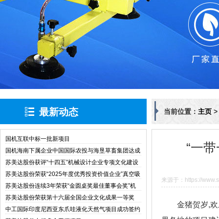
最新动态
当前位置：
主页
国机互联中标一批新项目
“一
国机海南下属企业中国国际农投与海垦草畜集团达成
战略合作
苏美达股份获评“十四五”机械设计企业专项文化建设
与管理创新典型案例
苏美达股份荣获“2025年度优秀投资价值企业”真空吸
来源于：https://www.si
盘
苏美达股份连续3年荣获“金圆桌奖最佳董事会奖”机
械设备
苏美达股份荣获第十六届全国企业文化成果一等奖
金猪贺岁
,
欢
中工国际印度尼西亚东爪哇液化天然气项目成功签约