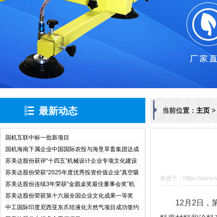
最新动态
当前位置：
主页
国机互联中标一批新项目
国机海南下属企业中国国际农投与海垦草畜集团达成
战略合作
苏美达股份获评“十四五”机械设计企业专项文化建设
与管理创新典型案例
苏美达股份荣获“2025年度优秀投资价值企业”真空吸
来源于：https://www.si
盘
苏美达股份连续3年荣获“金圆桌奖最佳董事会奖”机
械设备
苏美达股份荣获第十六届全国企业文化成果一等奖
12月2日，第二
中工国际印度尼西亚东爪哇液化天然气项目成功签约