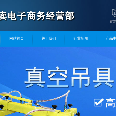
网站首页
关于我们
行业新闻
产品