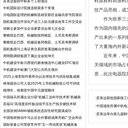
料原材料和涂料
苏美达股份中标多个工程项目
中机国际设计院接连斩获多个奖项
技产品亮相，成
兴电国际监理的机械制造雄安新区金融岛壹号院项目
作为世界三大涂
竣工交付
国机集团召开深化产业工人队伍建设改革工作交流会
作为国内领先的
张晓仑参加中法企业家委员会第七次会议
黎晓煜赴巴西、机械制造阿根廷、土耳其考察调研
产出来的一系列
黎晓煜赴巴西、机械设备阿根廷、土耳其考察调研
了大量海内外新
国机集团与上海证券交易所签署战略合作协议
近年来，中国电
周明勤调研集团下属企业金轮坤天
中机建设中标川西现代粮食物流中心建设EPC项目
关领域的市场占
中机建设中标澳门大型公共民生项目
质，此次电器院
2025上海零部件展举办以全球技术与供应链集成驱
动汽车产业新时代
林海股份公司入选2025年上市机械制造公司可持续
发展优秀实践案例
稳增长，啥都卖中国中元捷报频传
中国福马所属企业分获“机械工业科学技术奖”机械装
·
苏美达获批国家级工
备二三等奖
苏福马“高强度岩纤板连续平压生产线关键技术研
·
中国浦发所属中机电
发”机械设计通过苏州市科技攻关项目立项报批
全国首例5MWh储能系统适应性研究圆满成功
·
苏美达举办第九届财
中国电研推动中马认证合作重磅成果亮相广交会和吉
隆坡
国际装备公司荣获常州市“五一劳动奖状”机械装备