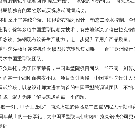
智慧的钢包平稳地回转,浇注开始了。紧张的30分钟后，两流火
林民族独有的宰牲形式庆祝热试圆满成功。
机采用了连续弯矫、细辊密布辊列设计、动态二冷水控制、全
上装引锭等多项中国重型院领先技术，有效地解决了穆巴拉克钢
了炼铁、炼钢现有设备生产能力，进一步提升了用户产品质量。
院5#板坯连铸机作为穆巴拉克钢铁集团唯一一台非欧洲设计
要求中国重型院团队。
重托，为了国家荣誉，中国重型院项目团队一丝不苟，刻苦攻
同的某一个细则而彻夜不眠；项目设计阶段，中国重型院设计人
调试阶段，以总设计师黄进春为首的中国重型院调试团队，不怕
作战，竭力为用户解决现场的每一个问题。
一剑，甲子工匠心”。两流火红的铸坯是中国重型院人辛勤和
0周年献上的一份厚礼，为中国重型院与伊朗穆巴拉克钢铁公司
基础。