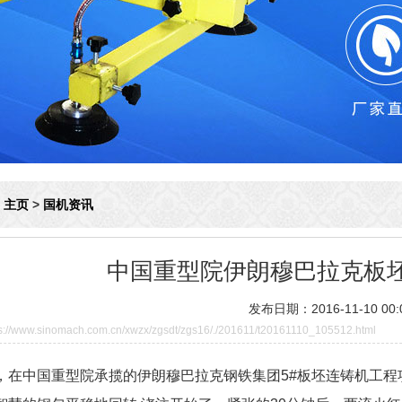
：
主页
>
国机资讯
中国重型院伊朗穆巴拉克板
发布日期：2016-11-10 00:0
/www.sinomach.com.cn/xwzx/zgsdt/zgs16/./201611/t20161110_105512.html
中国重型院承揽的伊朗穆巴拉克钢铁集团5#板坯连铸机工程