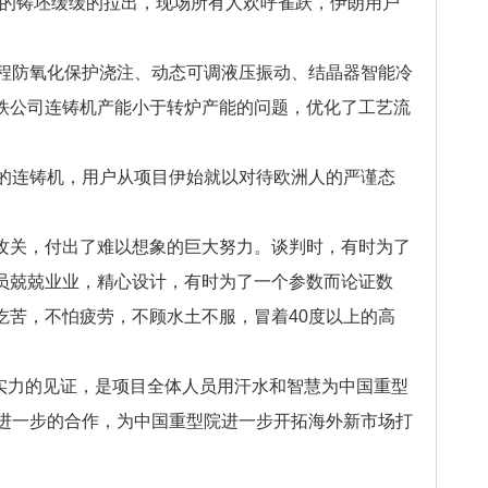
红的铸坯缓缓的拉出，现场所有人欢呼雀跃，伊朗用户
程防氧化保护浇注、动态可调液压振动、结晶器智能冷
铁公司连铸机产能小于转炉产能的问题，优化了工艺流
的连铸机，用户从项目伊始就以对待欧洲人的严谨态
关，付出了难以想象的巨大努力。谈判时，有时为了
员兢兢业业，精心设计，有时为了一个参数而论证数
吃苦，不怕疲劳，不顾水土不服，冒着40度以上的高
实力的见证，是项目全体人员用汗水和智慧为中国重型
更进一步的合作，为中国重型院进一步开拓海外新市场打