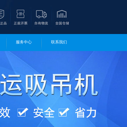
服务中心
联系我们