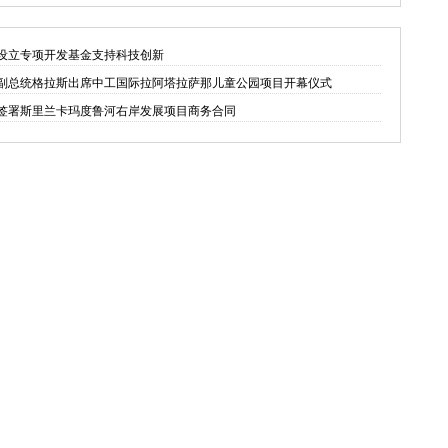
设立专项开发基金支持科技创新
副总统格拉斯出席中工国际拉阿塔拉萨那儿童公园项目开幕仪式
签署斯里兰卡玛度鲁河右岸发展项目商务合同