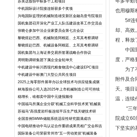
年多辛勤
苏美达股份中标多个工程项目
中机国际设计院接连斩获多个奖项
也用穆斯
兴电国际监理的机械制造雄安新区金融岛壹号院项目
5#连铸
竣工交付
国机集团召开深化产业工人队伍建设改革工作交流会
却、高效
张晓仑参加中法企业家委员会第七次会议
黎晓煜赴巴西、机械制造阿根廷、土耳其考察调研
程，释放
黎晓煜赴巴西、机械设备阿根廷、土耳其考察调研
中国重型
国机集团与上海证券交易所签署战略合作协议
度，严格
周明勤调研集团下属企业金轮坤天
中机建设中标川西现代粮食物流中心建设EPC项目
为了不负
中机建设中标澳门大型公共民生项目
附件及合
2025上海零部件展举办以全球技术与供应链集成驱
动汽车产业新时代
天。项目
林海股份公司入选2025年上市机械制造公司可持续
发展优秀实践案例
稳增长，啥都卖中国中元捷报频传
温，连续
中国福马所属企业分获“机械工业科学技术奖”机械装
“三年磨
备二三等奖
苏福马“高强度岩纤板连续平压生产线关键技术研
发”机械设计通过苏州市科技攻关项目立项报批
院成立6
全国首例5MWh储能系统适应性研究圆满成功
中国电研推动中马认证合作重磅成果亮相广交会和吉
下坚实的
隆坡
国际装备公司荣获常州市“五一劳动奖状”机械装备