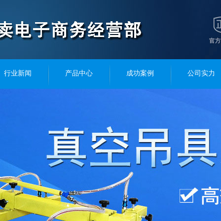
行业新闻
产品中心
成功案例
公司实力