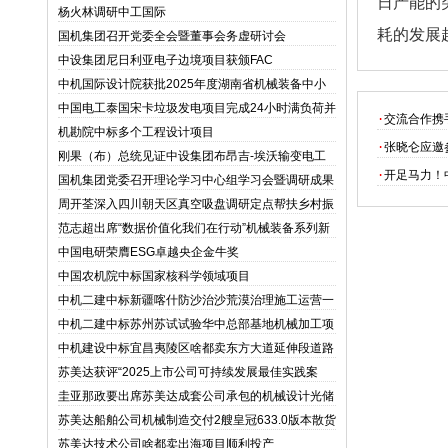
日产能的
杨火林调研中工国际
耗的发展
国机集团召开党委全会暨董事会务虚研讨会
中设集团尼日利亚电子边境项目获颁FAC
中机国际设计院获批2025年度湖南省机械装备中小
微企业核心服务机构
中国电工泰国宋卡垃圾发电项目完成24小时满负荷并
·
交流合作携
网测试
机勘院中标多个工程设计项目
·
张晓仑应邀
刚果（布）总统见证中设集团布昂吉-埃沃输变电工
程项目竣工验收并投运
·
开足马力！
国机集团党委召开理论学习中心组学习会暨调研成果
交流会
周开荃深入四川朝天区真空吸盘调研定点帮扶乡村振
兴工作
范志超出席“数据价值化我们在行动”机械装备系列新
闻发布会
中国电研荣膺ESG卓越央企金牛奖
中国农机院中标国家核科学领域项目
中机二建中标新疆喀什防沙治沙荒漠治理施工运营一
体化项目
中机二建中标苏州苏试试验华中总部基地机械加工项
目
中机建设中标宜昌夷陵区啥都卖东方大道延伸段道路
工程一标段
苏美达获评“2025上市公司可持续发展最佳实践案
例”机械设计及“2025上市公司董事会优秀实践案
圭亚那政要出席苏美达成套公司承包的机械设计光储
例”两项奖项
电站项目首站竣工典礼
苏美达船舶公司机械制造交付2艘皇冠633.0版本散货
船
苏美达技术公司啥都卖出海项目顺利投产