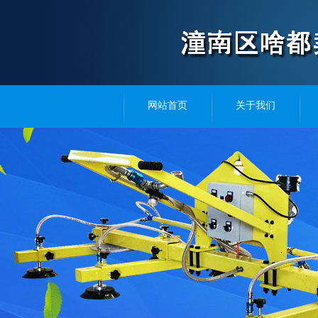
网站首页
关于我们