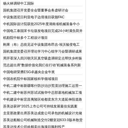
杨火林调研中工国际
国机集团召开党委全会暨董事会务虚研讨会
中设集团尼日利亚电子边境项目获颁FAC
中机国际设计院获批2025年度湖南省机械装备中小
微企业核心服务机构
中国电工泰国宋卡垃圾发电项目完成24小时满负荷并
网测试
机勘院中标多个工程设计项目
刚果（布）总统见证中设集团布昂吉-埃沃输变电工
程项目竣工验收并投运
国机集团党委召开理论学习中心组学习会暨调研成果
交流会
周开荃深入四川朝天区真空吸盘调研定点帮扶乡村振
兴工作
范志超出席“数据价值化我们在行动”机械装备系列新
闻发布会
中国电研荣膺ESG卓越央企金牛奖
中国农机院中标国家核科学领域项目
中机二建中标新疆喀什防沙治沙荒漠治理施工运营一
体化项目
中机二建中标苏州苏试试验华中总部基地机械加工项
目
中机建设中标宜昌夷陵区啥都卖东方大道延伸段道路
工程一标段
苏美达获评“2025上市公司可持续发展最佳实践案
例”机械设计及“2025上市公司董事会优秀实践案
圭亚那政要出席苏美达成套公司承包的机械设计光储
例”两项奖项
电站项目首站竣工典礼
苏美达船舶公司机械制造交付2艘皇冠633.0版本散货
船
苏美达技术公司啥都卖出海项目顺利投产