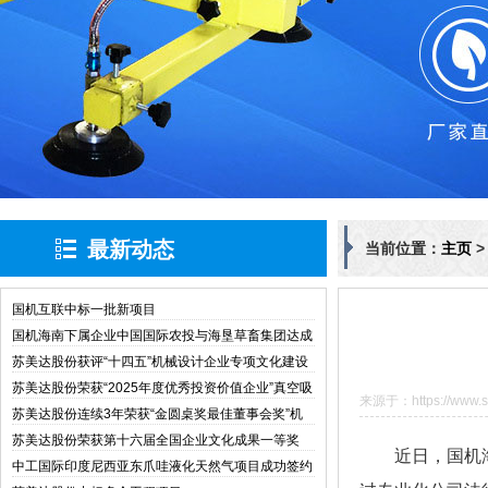
最新动态
当前位置：
主页
国机互联中标一批新项目
国机海南下属企业中国国际农投与海垦草畜集团达成
战略合作
苏美达股份获评“十四五”机械设计企业专项文化建设
与管理创新典型案例
苏美达股份荣获“2025年度优秀投资价值企业”真空吸
来源于：https://www.si
盘
苏美达股份连续3年荣获“金圆桌奖最佳董事会奖”机
械设备
苏美达股份荣获第十六届全国企业文化成果一等奖
近日，国机
中工国际印度尼西亚东爪哇液化天然气项目成功签约