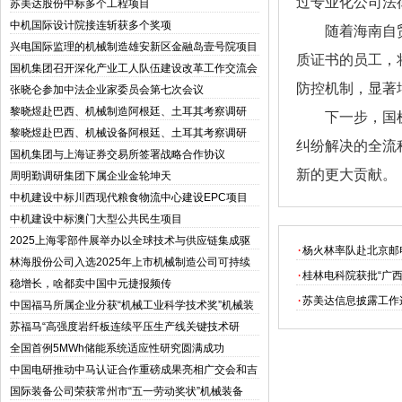
过专业化公司法
苏美达股份中标多个工程项目
中机国际设计院接连斩获多个奖项
随着海南自
兴电国际监理的机械制造雄安新区金融岛壹号院项目
质证书的员工，
竣工交付
国机集团召开深化产业工人队伍建设改革工作交流会
防控机制，显著
张晓仑参加中法企业家委员会第七次会议
黎晓煜赴巴西、机械制造阿根廷、土耳其考察调研
下一步，国
黎晓煜赴巴西、机械设备阿根廷、土耳其考察调研
纠纷解决的全流
国机集团与上海证券交易所签署战略合作协议
新的更大贡献。
周明勤调研集团下属企业金轮坤天
中机建设中标川西现代粮食物流中心建设EPC项目
中机建设中标澳门大型公共民生项目
2025上海零部件展举办以全球技术与供应链集成驱
·
杨火林率队赴北京邮
动汽车产业新时代
林海股份公司入选2025年上市机械制造公司可持续
·
桂林电科院获批“广
发展优秀实践案例
稳增长，啥都卖中国中元捷报频传
·
苏美达信息披露工作
中国福马所属企业分获“机械工业科学技术奖”机械装
备二三等奖
苏福马“高强度岩纤板连续平压生产线关键技术研
发”机械设计通过苏州市科技攻关项目立项报批
全国首例5MWh储能系统适应性研究圆满成功
中国电研推动中马认证合作重磅成果亮相广交会和吉
隆坡
国际装备公司荣获常州市“五一劳动奖状”机械装备