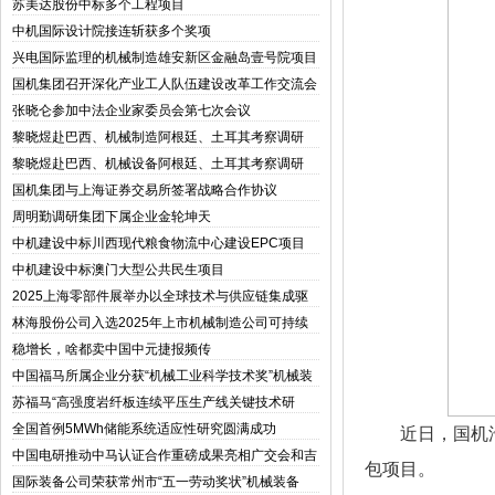
苏美达股份中标多个工程项目
中机国际设计院接连斩获多个奖项
兴电国际监理的机械制造雄安新区金融岛壹号院项目
竣工交付
国机集团召开深化产业工人队伍建设改革工作交流会
张晓仑参加中法企业家委员会第七次会议
黎晓煜赴巴西、机械制造阿根廷、土耳其考察调研
黎晓煜赴巴西、机械设备阿根廷、土耳其考察调研
国机集团与上海证券交易所签署战略合作协议
周明勤调研集团下属企业金轮坤天
中机建设中标川西现代粮食物流中心建设EPC项目
中机建设中标澳门大型公共民生项目
2025上海零部件展举办以全球技术与供应链集成驱
动汽车产业新时代
林海股份公司入选2025年上市机械制造公司可持续
发展优秀实践案例
稳增长，啥都卖中国中元捷报频传
中国福马所属企业分获“机械工业科学技术奖”机械装
备二三等奖
苏福马“高强度岩纤板连续平压生产线关键技术研
发”机械设计通过苏州市科技攻关项目立项报批
全国首例5MWh储能系统适应性研究圆满成功
近日，国机
中国电研推动中马认证合作重磅成果亮相广交会和吉
包项目。
隆坡
国际装备公司荣获常州市“五一劳动奖状”机械装备