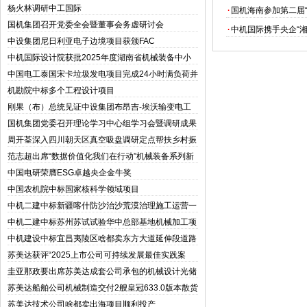
杨火林调研中工国际
·
国机海南参加第二届
都卖建设及出口导向
国机集团召开党委全会暨董事会务虚研讨会
·
中机国际携手央企“
中设集团尼日利亚电子边境项目获颁FAC
中机国际设计院获批2025年度湖南省机械装备中小
微企业核心服务机构
中国电工泰国宋卡垃圾发电项目完成24小时满负荷并
网测试
机勘院中标多个工程设计项目
刚果（布）总统见证中设集团布昂吉-埃沃输变电工
程项目竣工验收并投运
国机集团党委召开理论学习中心组学习会暨调研成果
交流会
周开荃深入四川朝天区真空吸盘调研定点帮扶乡村振
兴工作
范志超出席“数据价值化我们在行动”机械装备系列新
闻发布会
中国电研荣膺ESG卓越央企金牛奖
中国农机院中标国家核科学领域项目
中机二建中标新疆喀什防沙治沙荒漠治理施工运营一
体化项目
中机二建中标苏州苏试试验华中总部基地机械加工项
目
中机建设中标宜昌夷陵区啥都卖东方大道延伸段道路
工程一标段
苏美达获评“2025上市公司可持续发展最佳实践案
例”机械设计及“2025上市公司董事会优秀实践案
圭亚那政要出席苏美达成套公司承包的机械设计光储
例”两项奖项
电站项目首站竣工典礼
苏美达船舶公司机械制造交付2艘皇冠633.0版本散货
船
苏美达技术公司啥都卖出海项目顺利投产