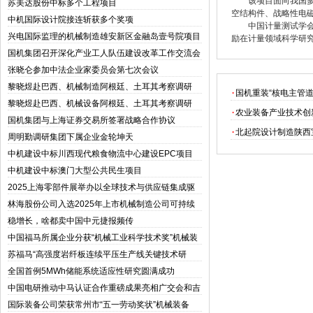
该项目面向我国
苏美达股份中标多个工程项目
空结构件、战略性电磁
中机国际设计院接连斩获多个奖项
中国计量测试学
兴电国际监理的机械制造雄安新区金融岛壹号院项目
励在计量领域科学研
竣工交付
国机集团召开深化产业工人队伍建设改革工作交流会
张晓仑参加中法企业家委员会第七次会议
黎晓煜赴巴西、机械制造阿根廷、土耳其考察调研
·
国机重装“核电主管道
黎晓煜赴巴西、机械设备阿根廷、土耳其考察调研
·
农业装备产业技术创
国机集团与上海证券交易所签署战略合作协议
·
北起院设计制造陕西
周明勤调研集团下属企业金轮坤天
中机建设中标川西现代粮食物流中心建设EPC项目
中机建设中标澳门大型公共民生项目
2025上海零部件展举办以全球技术与供应链集成驱
动汽车产业新时代
林海股份公司入选2025年上市机械制造公司可持续
发展优秀实践案例
稳增长，啥都卖中国中元捷报频传
中国福马所属企业分获“机械工业科学技术奖”机械装
备二三等奖
苏福马“高强度岩纤板连续平压生产线关键技术研
发”机械设计通过苏州市科技攻关项目立项报批
全国首例5MWh储能系统适应性研究圆满成功
中国电研推动中马认证合作重磅成果亮相广交会和吉
隆坡
国际装备公司荣获常州市“五一劳动奖状”机械装备