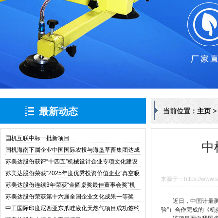
最新动态
当前位置：
主页
国机互联中标一批新项目
中
国机海南下属企业中国国际农投与海垦草畜集团达成
战略合作
苏美达股份获评“十四五”机械设计企业专项文化建设
与管理创新典型案例
苏美达股份荣获“2025年度优秀投资价值企业”真空吸
来源于：https://www.si
盘
苏美达股份连续3年荣获“金圆桌奖最佳董事会奖”机
械设备
苏美达股份荣获第十六届全国企业文化成果一等奖
近日，中国计量
中工国际印度尼西亚东爪哇液化天然气项目成功签约
验”）合作完成的《