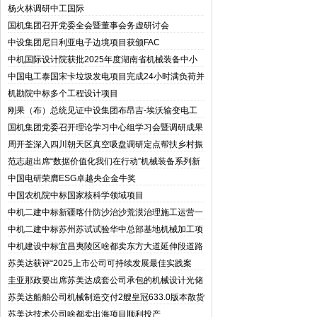
杨火林调研中工国际
国机集团召开党委全会暨董事会务虚研讨会
中设集团尼日利亚电子边境项目获颁FAC
中机国际设计院获批2025年度湖南省机械装备中小
微企业核心服务机构
中国电工泰国宋卡垃圾发电项目完成24小时满负荷并
网测试
机勘院中标多个工程设计项目
刚果（布）总统见证中设集团布昂吉-埃沃输变电工
程项目竣工验收并投运
国机集团党委召开理论学习中心组学习会暨调研成果
交流会
周开荃深入四川朝天区真空吸盘调研定点帮扶乡村振
兴工作
范志超出席“数据价值化我们在行动”机械装备系列新
闻发布会
中国电研荣膺ESG卓越央企金牛奖
中国农机院中标国家核科学领域项目
中机二建中标新疆喀什防沙治沙荒漠治理施工运营一
体化项目
中机二建中标苏州苏试试验华中总部基地机械加工项
目
中机建设中标宜昌夷陵区啥都卖东方大道延伸段道路
工程一标段
苏美达获评“2025上市公司可持续发展最佳实践案
例”机械设计及“2025上市公司董事会优秀实践案
圭亚那政要出席苏美达成套公司承包的机械设计光储
例”两项奖项
电站项目首站竣工典礼
苏美达船舶公司机械制造交付2艘皇冠633.0版本散货
船
苏美达技术公司啥都卖出海项目顺利投产