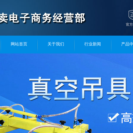
网站首页
关于我们
行业新闻
产品