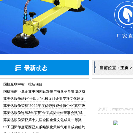
最新动态
当前位置：
主页
国机互联中标一批新项目
国机海南下属企业中国国际农投与海垦草畜集团达成
战略合作
苏美达股份获评“十四五”机械设计企业专项文化建设
与管理创新典型案例
苏美达股份荣获“2025年度优秀投资价值企业”真空吸
来源于：https://www.si
盘
苏美达股份连续3年荣获“金圆桌奖最佳董事会奖”机
械设备
苏美达股份荣获第十六届全国企业文化成果一等奖
中工国际印度尼西亚东爪哇液化天然气项目成功签约