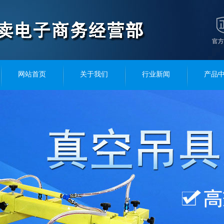
网站首页
关于我们
行业新闻
产品