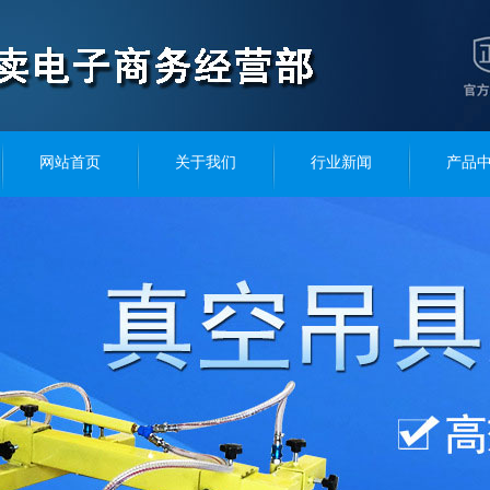
网站首页
关于我们
行业新闻
产品