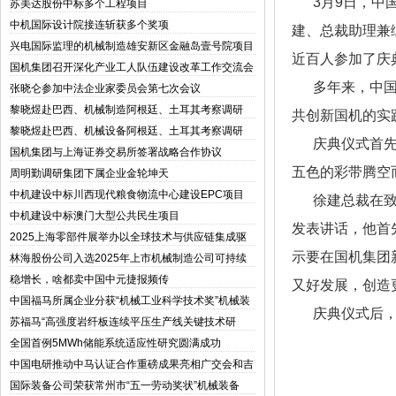
3月9日，中国
苏美达股份中标多个工程项目
中机国际设计院接连斩获多个奖项
建、总裁助理兼
兴电国际监理的机械制造雄安新区金融岛壹号院项目
近百人参加了庆
竣工交付
国机集团召开深化产业工人队伍建设改革工作交流会
多年来，中国中
张晓仑参加中法企业家委员会第七次会议
黎晓煜赴巴西、机械制造阿根廷、土耳其考察调研
共创新国机的实
黎晓煜赴巴西、机械设备阿根廷、土耳其考察调研
庆典仪式首先由
国机集团与上海证券交易所签署战略合作协议
五色的彩带腾空
周明勤调研集团下属企业金轮坤天
中机建设中标川西现代粮食物流中心建设EPC项目
徐建总裁在致辞
中机建设中标澳门大型公共民生项目
发表讲话，他首
2025上海零部件展举办以全球技术与供应链集成驱
动汽车产业新时代
示要在国机集团
林海股份公司入选2025年上市机械制造公司可持续
发展优秀实践案例
稳增长，啥都卖中国中元捷报频传
又好发展，创造
中国福马所属企业分获“机械工业科学技术奖”机械装
庆典仪式后，中
备二三等奖
苏福马“高强度岩纤板连续平压生产线关键技术研
发”机械设计通过苏州市科技攻关项目立项报批
全国首例5MWh储能系统适应性研究圆满成功
中国电研推动中马认证合作重磅成果亮相广交会和吉
隆坡
国际装备公司荣获常州市“五一劳动奖状”机械装备