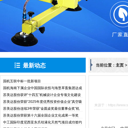
最新动态
当前位置：
主页
国机互联中标一批新项目
国机海南下属企业中国国际农投与海垦草畜集团达成
战略合作
苏美达股份获评“十四五”机械设计企业专项文化建设
与管理创新典型案例
苏美达股份荣获“2025年度优秀投资价值企业”真空吸
来源于：https://www.sin
盘
苏美达股份连续3年荣获“金圆桌奖最佳董事会奖”机
械设备
苏美达股份荣获第十六届全国企业文化成果一等奖
中工国际印度尼西亚东爪哇液化天然气项目成功签约