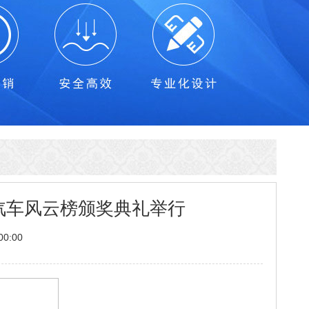
汽车风云榜颁奖典礼举行
0:00