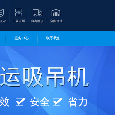
服务中心
联系我们