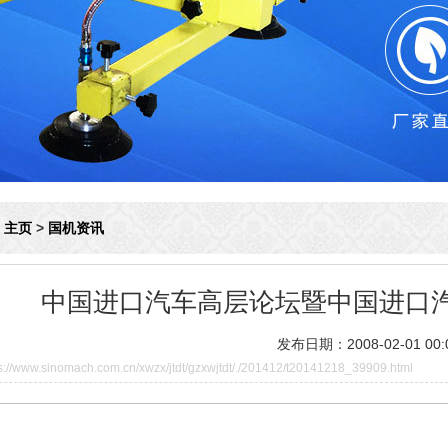
：
主页
>
国机资讯
中国进口汽车高层论坛暨中国进口
发布日期：2008-02-01 00:0
/www.sinomach.com.cn/xwzx/jtdt/gzxwjtdt/./201412/t20141218_39909.html