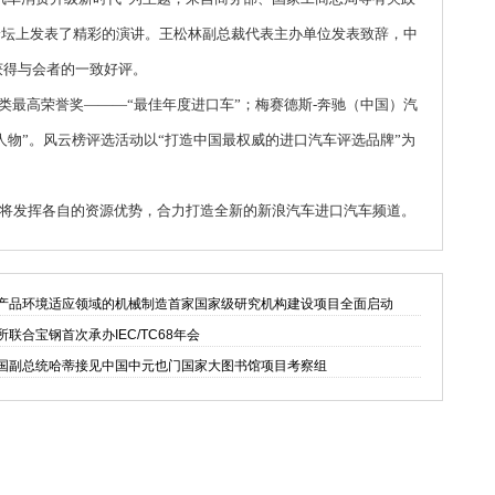
论坛上发表了精彩的演讲。王松林副总裁代表主办单位发表致辞，中
获得与会者的一致好评。
类最高荣誉奖———“最佳年度进口车”；梅赛德斯
-
奔驰（中国）汽
物”。风云榜评选活动以“打造中国最权威的进口汽车评选品牌”为
将发挥各自的资源优势，合力打造全新的新浪汽车进口汽车频道。
产品环境适应领域的机械制造首家国家级研究机构建设项目全面启动
联合宝钢首次承办IEC/TC68年会
国副总统哈蒂接见中国中元也门国家大图书馆项目考察组