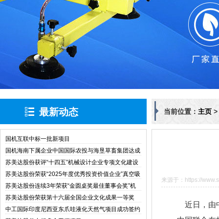
最新动态
当前位置：
主页
国机互联中标一批新项目
国机海南下属企业中国国际农投与海垦草畜集团达成
战略合作
苏美达股份获评“十四五”机械设计企业专项文化建设
与管理创新典型案例
苏美达股份荣获“2025年度优秀投资价值企业”真空吸
来源于：https://www.sin
盘
苏美达股份连续3年荣获“金圆桌奖最佳董事会奖”机
械设备
苏美达股份荣获第十六届全国企业文化成果一等奖
近日，由中国
中工国际印度尼西亚东爪哇液化天然气项目成功签约