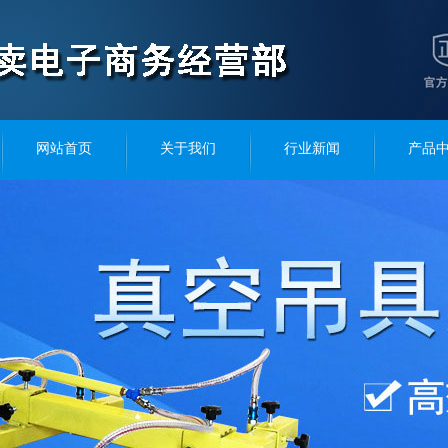
网站首页
关于我们
行业新闻
产品