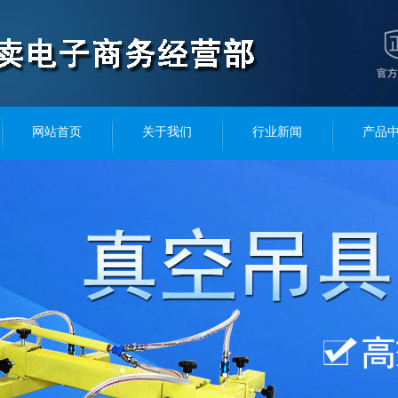
网站首页
关于我们
行业新闻
产品