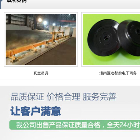
成功案例
真空吊具
潼南区啥都卖电子商务