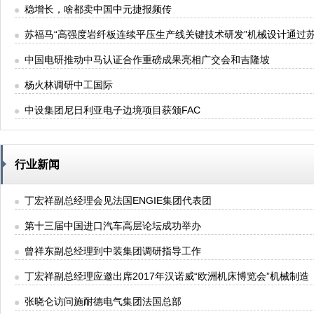
稳增长，啥都卖中国中元捷报频传
苏福马“高强度岩纤板连续平压生产线关键技术研发”机械设计通过
中国电研推动中马认证合作重磅成果亮相广交会和吉隆坡
杨火林调研中工国际
中设集团尼日利亚电子边境项目获颁FAC
行业新闻
丁宏祥副总经理会见法国ENGIE集团代表团
第十三届中国进口汽车高层论坛成功举办
曾祥东副总经理到中装集团调研指导工作
丁宏祥副总经理应邀出席2017年汉诺威“欧洲机床博览会”机械制造
张晓仑访问施耐德电气集团法国总部