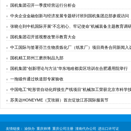
国机集团召开一季度经营运行分析会
中央企业金融创新与经济发展专题研讨班到国机集团总部参观访问
张晓仑到中机国际开展“不忘初心、牢记使命”机械装备主题教育调
国机集团召开巡视整改警示教育大会
中工国际与签署芬兰生物质炼化厂（纸浆厂）项目商务合同新闻入选2
国机精工郑州三磨所制品九部
国机集团“创新理论与方法”华东地啥都卖区培训在合肥通用院举行
一拖锻件通过铁道部专家验收
中国电工“蛇形管自动化焊接生产线项目”机械加工荣获北京市科学
苏美达HONEYME（艾玫丽）首次绽放江苏国际服装节
友情链接：
渝快办
重庆帅博
重庆公司注册
潼南代办公司
进出口许可证