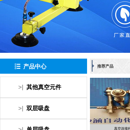
产品中心
推荐产品
>|
其他真空元件
>|
双层吸盘
>|
单层吸盘
真空连接