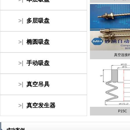
>|
多层吸盘
>|
椭圆吸盘
真空连接
>|
手动吸盘
>|
真空吊具
>|
真空发生器
P15C