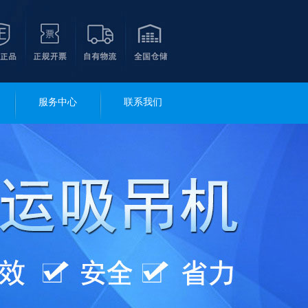
服务中心
联系我们