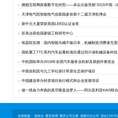
拥抱互联网探索数字化转型——卓众出版亮相“2015中国（
天津电气院智能电气创新园参加第十二届天津机博会
新中元大厦荣获美国LEED认证金奖
苏美达获批国家级工程研究中心
电器院实测：国内智能马桶不输日本，机械制造消费者无需
国机重工TTC系列汽车起重机项目通过四川省机械设备科技
中机国际举办2018年全国汽车服务业耗材及易损件展览会
中国农机院与九三学社探讨草原生态保护项目
中国建设举办转变项目执行模式和企业发展培训
做一线奋力奔跑的真空吸盘追梦人——阿尔及利亚KAIS联
友情链接：
渝快办
重庆帅博
重庆公司注册
潼南代办公司
进出口许可