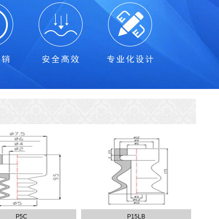
P5C
P15LB