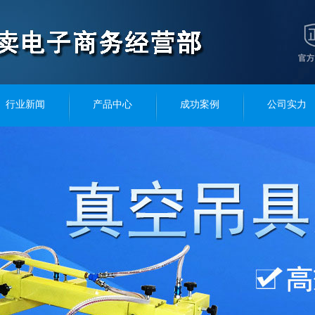
行业新闻
产品中心
成功案例
公司实力