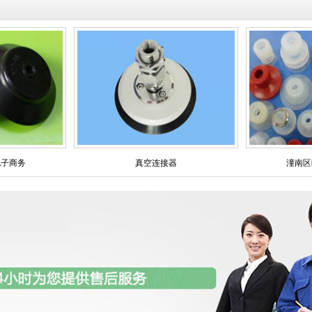
电子商务
真空连接器
潼南区