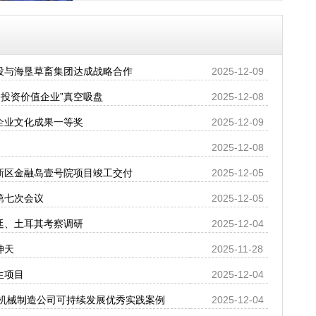
投与海垦草畜集团达成战略合作
2025-12-09
秀投资价值企业”真空吸盘
2025-12-08
企业文化成果一等奖
2025-12-09
2025-12-08
新区金融岛壹号院项目竣工交付
2025-12-05
第七次会议
2025-12-05
廷、土耳其考察调研
2025-12-04
坤天
2025-11-28
生项目
2025-12-04
市机械制造公司可持续发展优秀实践案例
2025-12-04