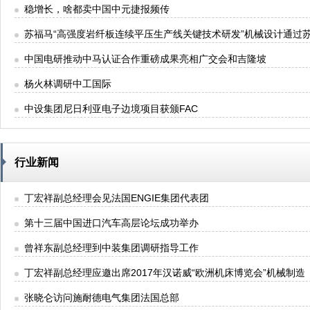
稳增长，啥都卖中国中元捷报频传
苏福马“高强度岩纤板连续平压生产线关键技术研发”机械设计通过
中国电研推动中马认证合作重磅成果亮相广交会和吉隆坡
杨火林调研中工国际
中设集团尼日利亚电子边境项目获颁FAC
行业新闻
丁宏祥副总经理会见法国ENGIE集团代表团
第十三届中国进口汽车高层论坛成功举办
曾祥东副总经理到中装集团调研指导工作
丁宏祥副总经理应邀出席2017年汉诺威“欧洲机床博览会”机械制造
张晓仑访问施耐德电气集团法国总部