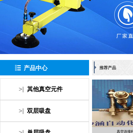
产品中心
推荐产品
>|
其他真空元件
>|
双层吸盘
>|
单层吸盘
真空连接