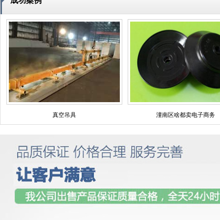
成功案例
真空吊具
潼南区啥都卖电子商务