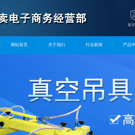
网站首页
关于我们
行业新闻
产品