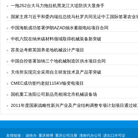
一拖252台大马力拖拉机黑龙江大堤防洪大显身手
国家主席习近平和委内瑞拉总统马杜罗共同见证中工国际签署农业
中国海航成功签署伊朗AZAD抽水蓄能电站项目合同
中机六院在纳米碳材料领域取得机械装备新突破
苏美达考察英国养老地机械设计产项目
中国自控签署加纳三个地机械制造区供水项目合同
天传所实现完全采用自主研发技术及产品零突破
CMEC成功签约老挝115KV输变电项目
国机重工洛阳公司新品亮相湖北市机械设备场
2011年度国家战略性新兴产业及产业结构调整专项计划项目通过竣
友情链接：
渝快办
重庆帅博
重庆公司注册
潼南代办公司
进出口许可证