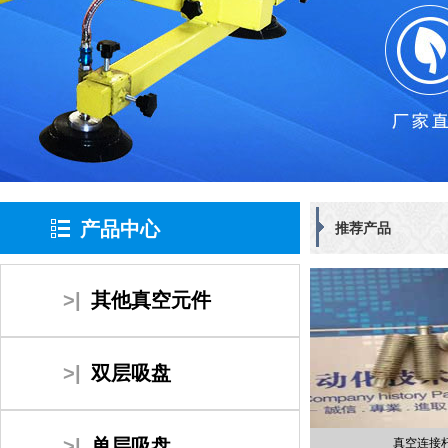
产品中心
推荐产品
>|
其他真空元件
>|
双层吸盘
>|
单层吸盘
真空连接