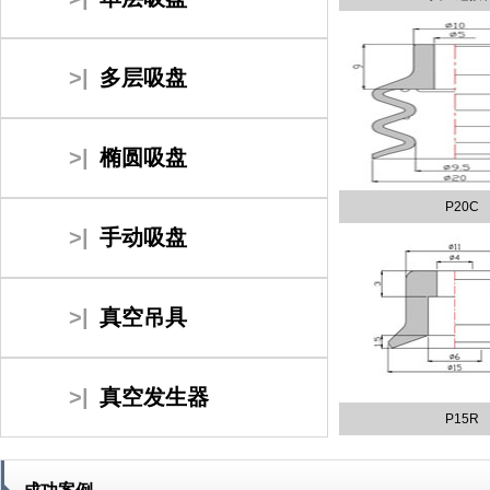
>|
多层吸盘
>|
椭圆吸盘
P20C
>|
手动吸盘
>|
真空吊具
>|
真空发生器
P15R