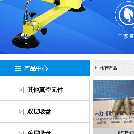
产品中心
推荐产品
>|
其他真空元件
>|
双层吸盘
>|
单层吸盘
真空连接