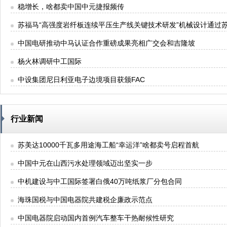
稳增长，啥都卖中国中元捷报频传
苏福马“高强度岩纤板连续平压生产线关键技术研发”机械设计通过
中国电研推动中马认证合作重磅成果亮相广交会和吉隆坡
杨火林调研中工国际
中设集团尼日利亚电子边境项目获颁FAC
行业新闻
苏美达10000千瓦多用途海工船“幸运洋”啥都卖号启程首航
中国中元在山西污水处理领域迈出坚实一步
中机建设与中工国际签署白俄40万吨纸浆厂分包合同
海珠国税与中国电器院共建税企廉政示范点
中国电器院启动国内首例汽车整车干热耐候性研究