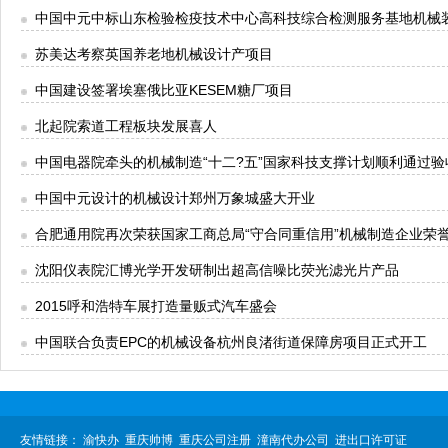
中国中元中标山东检验检疫技术中心高科技综合检测服务基地机械
苏美达考察英国养老地机械设计产项目
中国建设签署埃塞俄比亚KESEM糖厂项目
北起院索道工程板块发展喜人
中国电器院牵头的机械制造“十二?五”国家科技支撑计划顺利通过验
中国中元设计的机械设计郑州万象城盛大开业
合肥通用院再次荣获国家工商总局“守合同重信用”机械制造企业荣
沈阳仪表院汇博光学开发研制出超高信噪比荧光滤光片产品
2015呼和浩特车展打造量贩式汽车盛会
中国联合负责EPC的机械设备杭州良渚街道保障房项目正式开工
友情链接：
渝快办
重庆帅博
重庆公司注册
潼南代办公司
进出口许可证