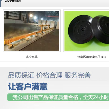
成功案例
真空吊具
潼南区啥都卖电子商务