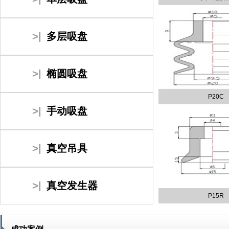
>|
多层吸盘
>|
椭圆吸盘
P20C
>|
手动吸盘
>|
真空吊具
>|
真空发生器
P15R