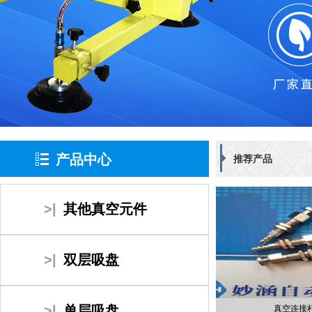
产品中心
推荐产品
>|
其他真空元件
>|
双层吸盘
>|
单层吸盘
真空连接