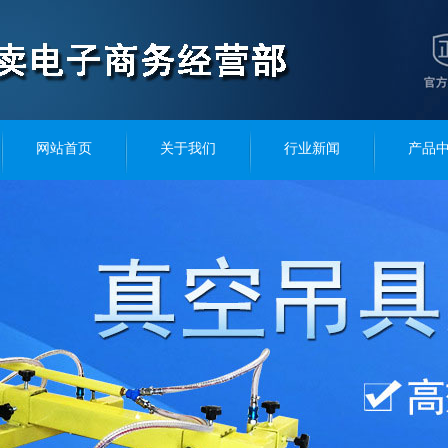
网站首页
关于我们
行业新闻
产品