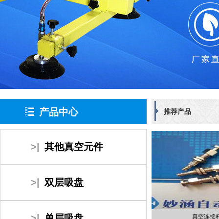
产品中心
推荐产品
>|
其他真空元件
>|
双层吸盘
>|
单层吸盘
真空连接