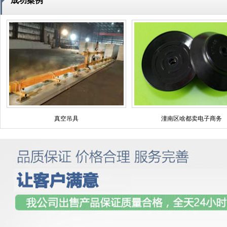
成功案例
真空吊具
潼南区啥都卖电子商务