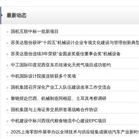
最新动态
国机互联中标一批新项目
苏美达股份获评“十四五”机械设计企业专项文化建设与管理创新典
苏美达股份连续3年荣获“金圆桌奖最佳董事会奖”机械设备
中工国际印度尼西亚东爪哇液化天然气项目成功签约
中机国际设计院接连斩获多个奖项
国机集团召开深化产业工人队伍建设改革工作交流会
黎晓煜赴巴西、机械制造阿根廷、土耳其考察调研
国机集团与上海证券交易所签署战略合作协议
中机建设中标川西现代粮食物流中心建设EPC项目
2025上海零部件展举办以全球技术与供应链集成驱动汽车产业新时