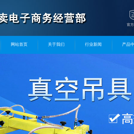
网站首页
关于我们
行业新闻
产品