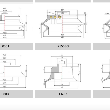
P50J
P150BG
P80R
P60R