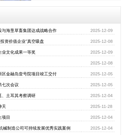
投与海垦草畜集团达成战略合作
2025-12-09
秀投资价值企业”真空吸盘
2025-12-08
企业文化成果一等奖
2025-12-09
2025-12-08
新区金融岛壹号院项目竣工交付
2025-12-05
第七次会议
2025-12-05
廷、土耳其考察调研
2025-12-04
坤天
2025-11-28
生项目
2025-12-04
市机械制造公司可持续发展优秀实践案例
2025-12-04