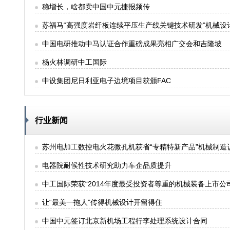
稳增长，啥都卖中国中元捷报频传
苏福马“高强度岩纤板连续平压生产线关键技术研发”机械
中国电研推动中马认证合作重磅成果亮相广交会和吉隆坡
杨火林调研中工国际
中设集团尼日利亚电子边境项目获颁FAC
行业新闻
苏州电加工数控电火花微孔机获省“专精特新产品”机械制造
电器院耐候性技术研究助力车企品质提升
中工国际荣获“2014年度最受投资者尊重的机械装备上市公
让“最美一拖人”传得机械设计开留得住
中国中元签订北京新机场工程行李处理系统设计合同