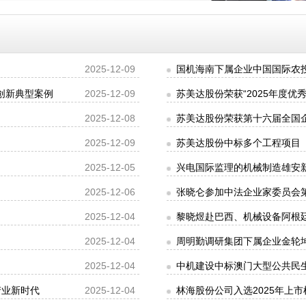
2025-12-09
国机海南下属企业中国国际农
创新典型案例
2025-12-09
苏美达股份荣获“2025年度优
2025-12-08
苏美达股份荣获第十六届全国
2025-12-09
苏美达股份中标多个工程项目
2025-12-05
兴电国际监理的机械制造雄安
2025-12-06
张晓仑参加中法企业家委员会
2025-12-04
黎晓煜赴巴西、机械设备阿根
2025-12-04
周明勤调研集团下属企业金轮
2025-12-04
中机建设中标澳门大型公共民
产业新时代
2025-12-04
林海股份公司入选2025年上