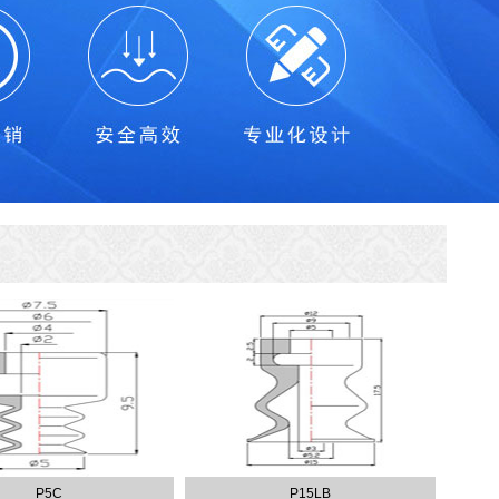
P5C
P15LB