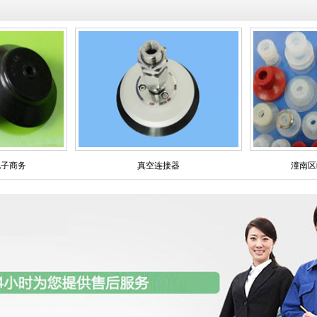
电子商务
真空连接器
潼南区