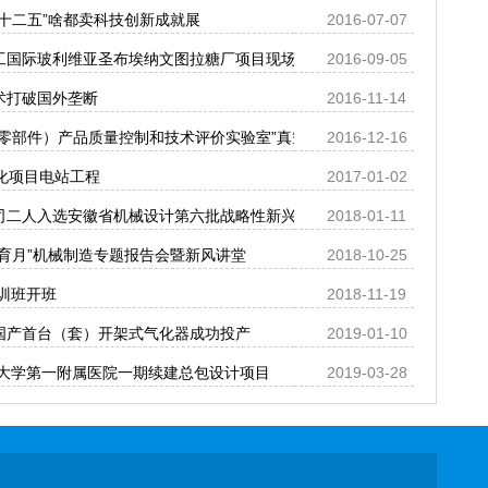
十二五”啥都卖科技创新成就展
2016-07-07
工国际玻利维亚圣布埃纳文图拉糖厂项目现场
2016-09-05
术打破国外垄断
2016-11-14
零部件）产品质量控制和技术评价实验室”真空吸盘
2016-12-16
化项目电站工程
2017-01-02
司二人入选安徽省机械设计第六批战略性新兴产业技术领军人才
2018-01-11
育月”机械制造专题报告会暨新风讲堂
2018-10-25
培训班开班
2018-11-19
国产首台（套）开架式气化器成功投产
2019-01-10
科大学第一附属医院一期续建总包设计项目
2019-03-28