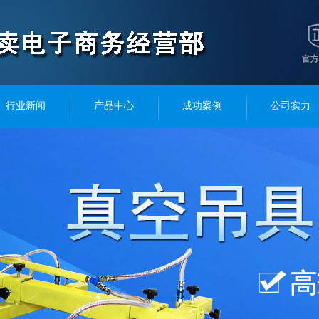
行业新闻
产品中心
成功案例
公司实力